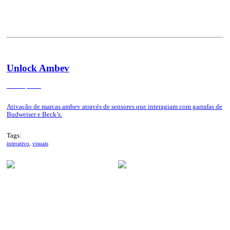
Unlock Ambev
Curitiba, 2021
Ativação de marcas ambev através de sensores que interagiam com garrafas de
Budweiser e Beck’s.
Tags:
interativo
,
visuais