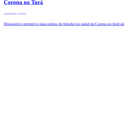
Corona no Turá
São Paulo, 2023
Dispositivo interativo para sorteio de brindes no stand da Corona no festival
Turá.
Tags:
instalação
,
luz
,
eletrônica