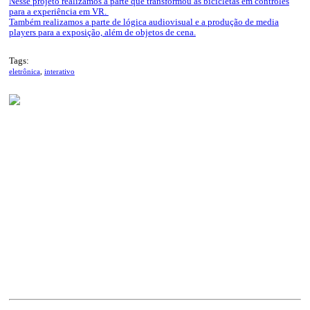
Nesse projeto realizamos a parte que transformou as bicicletas em controles
para a experiência em VR.
Também realizamos a parte de lógica audiovisual e a produção de media
players para a exposição, além de objetos de cena.
Tags:
eletrônica
,
interativo