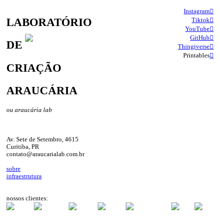
Instagram︎︎︎
LABORATÓRIO
Tiktok︎︎︎
YouTube︎︎︎
GitHub︎︎︎
DE
Thingiverse︎︎︎
Printables
︎︎︎
CRIAÇÃO
ARAUCÁRIA
ou araucária lab
Av. Sete de Setembro, 4615
Curitiba, PR
contato@araucarialab.com.br
sobre
infraestrutura
nossos clientes: