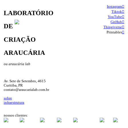
Instagram︎︎︎
LABORATÓRIO
Tiktok︎︎︎
YouTube︎︎︎
GitHub︎︎︎
DE
Thingiverse︎︎︎
Printables
︎︎︎
CRIAÇÃO
ARAUCÁRIA
ou araucária lab
Av. Sete de Setembro, 4615
Curitiba, PR
contato@araucarialab.com.br
sobre
infraestrutura
nossos clientes: